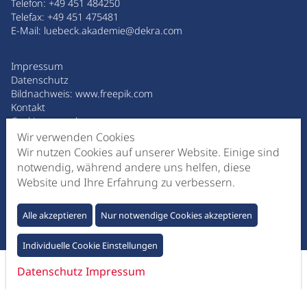
Telefon:
+49 451 484250
Telefax: +49 451 475481
E-Mail:
luebeck.akademie@dekra.com
Impressum
Datenschutz
Bildnachweis:
www.freepik.com
Kontakt
Cookies verwalten
Wir verwenden Cookies
Wir nutzen Cookies auf unserer Website. Einige sind
MESSE HANDFEST
notwendig, während andere uns helfen, diese
02. Juli 2026 | 09.30 - 14.00 Uhr
Website und Ihre Erfahrung zu verbessern.
MITMACHEN, NETZWERKEN & CHANCEN NUTZEN
Alle akzeptieren
Nur notwendige Cookies akzeptieren
Individuelle Cookie Einstellungen
© MESSE HANDFEST
Datenschutz
Impressum