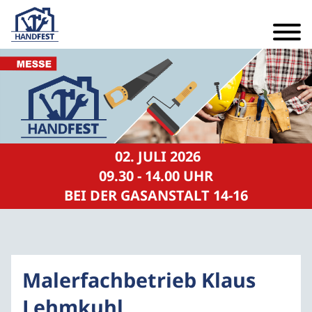
02. JULI 2026
09.30 - 14.00 UHR
BEI DER GASANSTALT 14-16
Malerfachbetrieb Klaus
Lehmkuhl