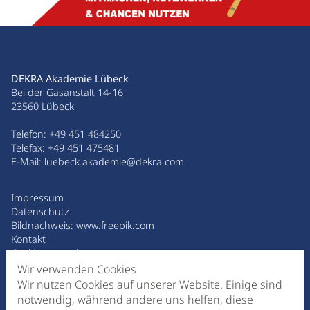
DEKRA Akademie Lübeck
Bei der Gasanstalt 14-16
23560 Lübeck
Telefon:
+49 451 484250
Telefax: +49 451 475481
E-Mail:
luebeck.akademie@dekra.com
Impressum
Datenschutz
Bildnachweis:
www.freepik.com
Kontakt
Cookies verwalten
Wir verwenden Cookies
Wir nutzen Cookies auf unserer Website. Einige sind
MESSE HANDFEST
notwendig, während andere uns helfen, diese
02. Juli 2026 | 09.30 - 14.00 Uhr